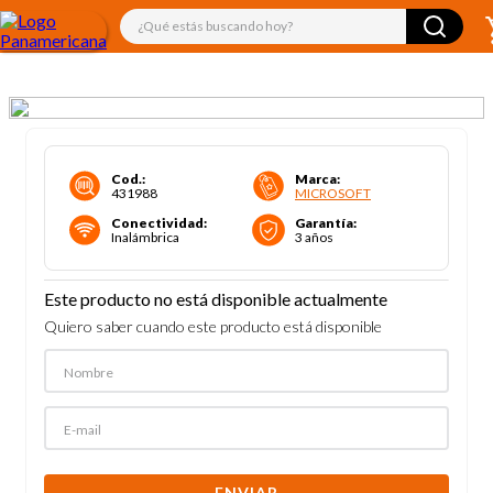
¿Qué estás buscando hoy?
Cod.
:
Marca
:
431988
MICROSOFT
Conectividad
:
Garantía
:
Inalámbrica
3 años
Este producto no está disponible actualmente
Quiero saber cuando este producto está disponible
ENVIAR