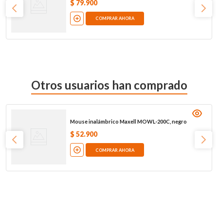
$
79
.
900
COMPRAR AHORA
Otros usuarios han comprado
Mouse inalámbrico Maxell MOWL-200C, negro
$
52
.
900
COMPRAR AHORA