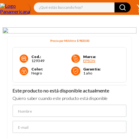
¿Qué estás buscando hoy?
Precio por
Mililitro
:
$ 9820
.00
Cod.
:
Marca
:
129349
EPSON
Color
:
Garantía
:
Negro
1 año
Este producto no está disponible actualmente
Quiero saber cuando este producto está disponible