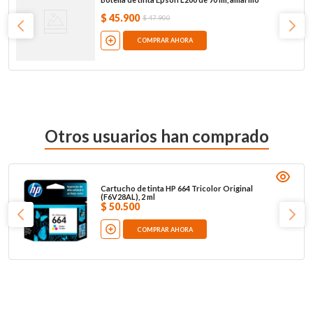
$
45
.
900
$
47
.
900
COMPRAR AHORA
Otros usuarios han comprado
Cartucho de tinta HP 664 Tricolor Original
(F6V28AL), 2 ml
$
50
.
500
COMPRAR AHORA