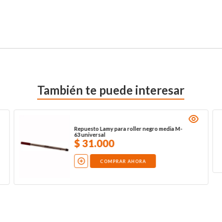
También te puede interesar
Repuesto Lamy para roller negro media M-
63 universal
$
31
.
000
COMPRAR AHORA