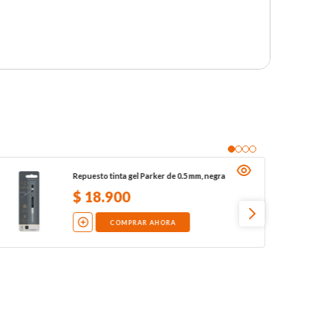
Repuesto tinta gel Parker de 0.5 mm, negra
$
18
.
900
COMPRAR AHORA