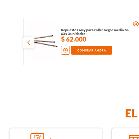
Repuesto Lamy para roller negro medio M-
63 x 3 unidades
$
62
.
000
COMPRAR AHORA