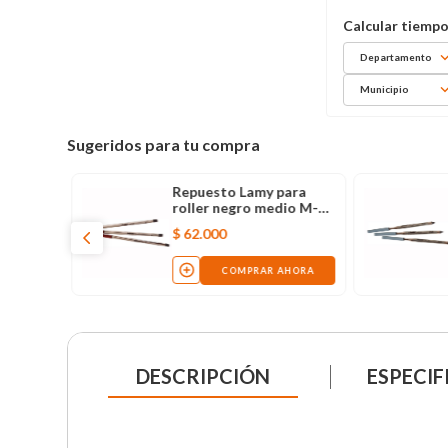
Departamento
Municipio
Sugeridos para tu compra
Repuesto Lamy para
roller negro medio M-63
x 3 unidades
$
62
.
000
COMPRAR AHORA
DESCRIPCIÓN
ESPECIF