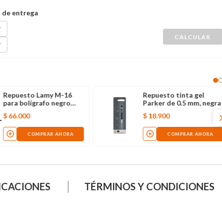
Repuesto Lamy M-16
Repuesto tinta gel
para bolígrafo negro
Parker de 0.5 mm, negra
medio x 3 unidades
$
66
.
000
$
18
.
900
COMPRAR AHORA
COMPRAR AHORA
ICACIONES
TÉRMINOS Y CONDICIONES