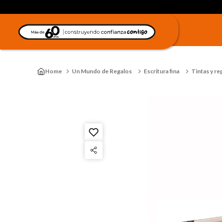
Un Mundo de Regalos
Escritura fina
Tintas y r