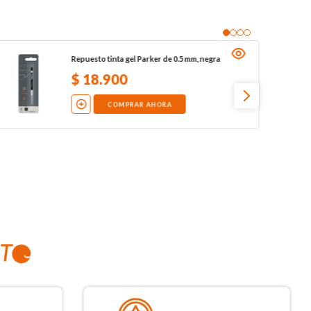
Repuesto tinta gel Parker de 0.5 mm, negra
$
18
.
900
COMPRAR AHORA