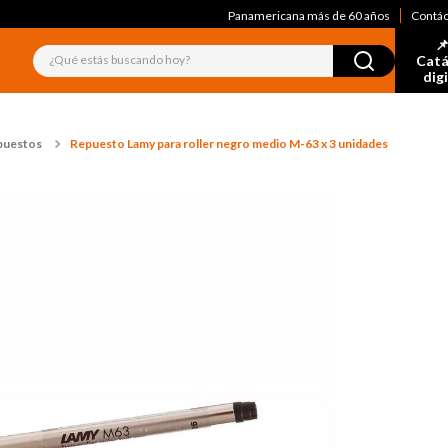
Panamericana más de 60 años
Contá
📌
¿Qué estás buscando hoy?
Catá
dig
epuestos
Repuesto Lamy para roller negro medio M-63 x 3 unidades