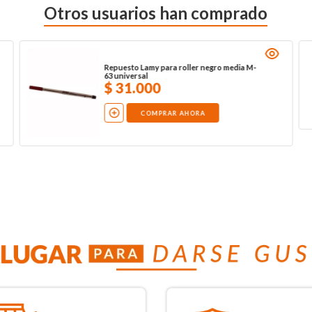
Otros usuarios han comprado
Repuesto Lamy para roller negro media M-
63 universal
$
31
.
000
COMPRAR AHORA