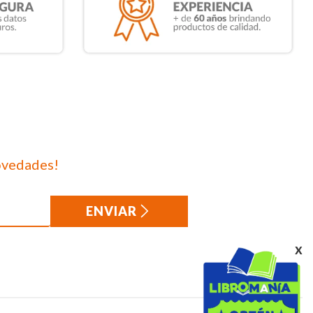
ovedades!
ENVIAR
x