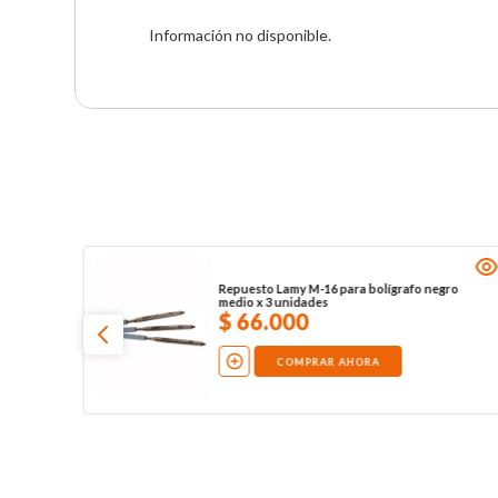
Información no disponible.
Repuesto Lamy M-16 para bolígrafo negro
medio x 3 unidades
$
66
.
000
COMPRAR AHORA