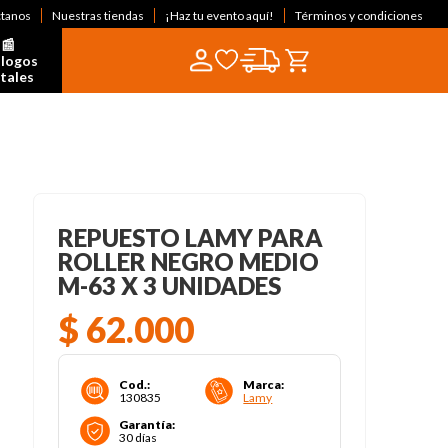
ctanos
Nuestras tiendas
¡Haz tu evento aquí!
Términos y condiciones
📰  
logos 
itales
REPUESTO LAMY PARA
ROLLER NEGRO MEDIO
M-63 X 3 UNIDADES
$
62
.
000
Cod.
:
Marca
:
130835
Lamy
Garantía
:
30 días