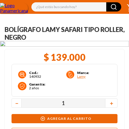
¿Qué estás buscando hoy?
BOLÍGRAFO LAMY SAFARI TIPO ROLLER,
NEGRO
$
139
.
000
Cod.
:
Marca
:
140932
Lamy
Garantía
:
2 años
－
＋
AGREGAR AL CARRITO