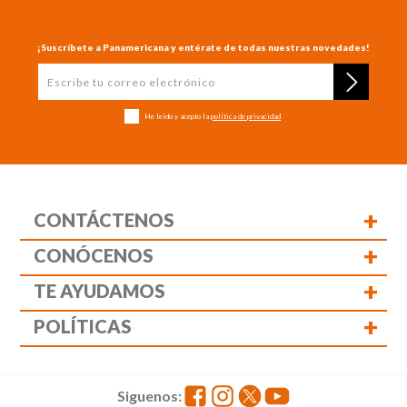
¡Suscríbete a Panamericana y entérate de todas nuestras novedades!
He leído y acepto la
política de privacidad
+
CONTÁCTENOS
+
CONÓCENOS
+
TE AYUDAMOS
+
POLÍTICAS
Siguenos: