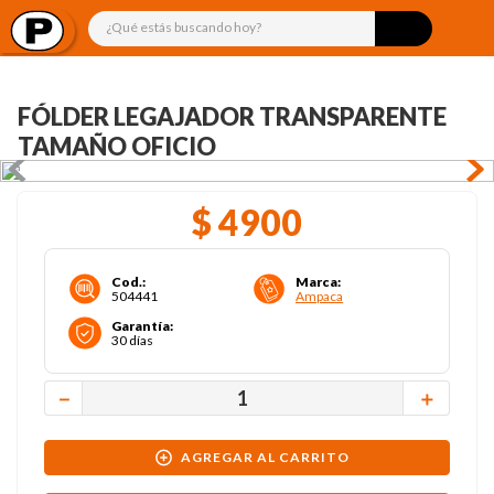
¿Qué estás buscando hoy?
FÓLDER LEGAJADOR TRANSPARENTE
TAMAÑO OFICIO
$
4900
Cod.
:
Marca
:
504441
Ampaca
Garantía
:
30 días
－
＋
AGREGAR AL CARRITO