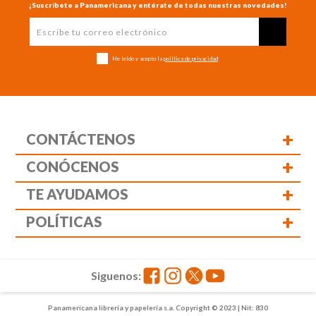
¡Suscríbete a Panamericana y entérate de todas nuestras novedades!
He leído y acepto la
política de privacidad
+
CONTÁCTENOS
+
CONÓCENOS
+
TE AYUDAMOS
+
POLÍTICAS
Siguenos:
Panamericana librería y papelería s.a. Copyright © 2023 | Nit: 830