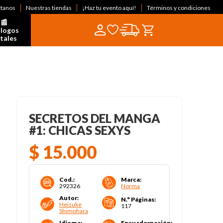
ctanos
Nuestras tiendas
¡Haz tu evento aquí!
Términos y condiciones
📰  
logos 
itales
SECRETOS DEL MANGA
#1: CHICAS SEXYS
$
15
.
000
Cod.
:
Marca
:
292326
Norma
Autor
:
N.° Páginas
:
Heisuke
117
Shimohara
Idioma
:
Encuadernación
: