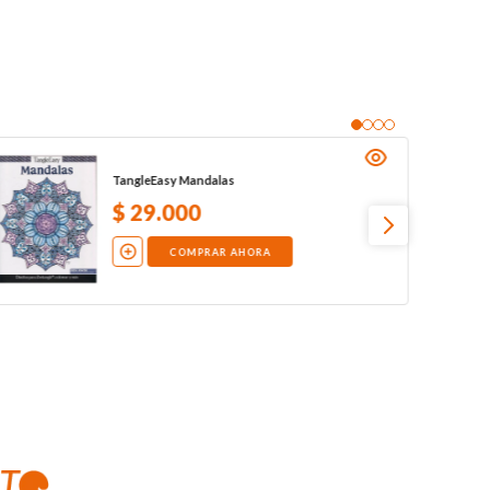
TangleEasy Mandalas
$
29
.
000
COMPRAR AHORA