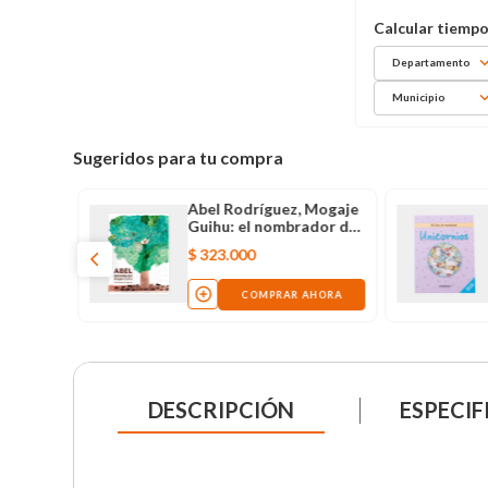
Departamento
Municipio
Sugeridos para tu compra
Abel Rodríguez, Mogaje
Guihu: el nombrador de
plantas
$
323
.
000
COMPRAR AHORA
DESCRIPCIÓN
ESPECIF