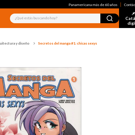
Panamericana más de 60 años
Contá
📌
¿Qué estás buscando hoy?
Catá
dig
uitectura y diseño
Secretos del manga #1: chicas sexys