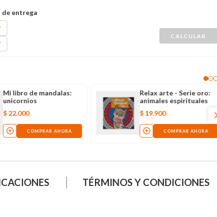
Mi libro de mandalas:
Relax arte - Serie oro:
unicornios
animales espirituales
$
22
.
000
$
19
.
900
COMPRAR AHORA
COMPRAR AHORA
ICACIONES
TÉRMINOS Y CONDICIONES