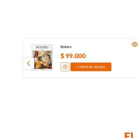
Botero
$
99
.
000
COMPRAR AHORA