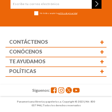
He leído y acepto la
política de privacidad
+
CONTÁCTENOS
+
CONÓCENOS
+
TE AYUDAMOS
+
POLÍTICAS
Siguenos:
Panamericana librería y papelería s.a. Copyright © 2023 | Nit: 830
037 946 | Todos los derechos reservados