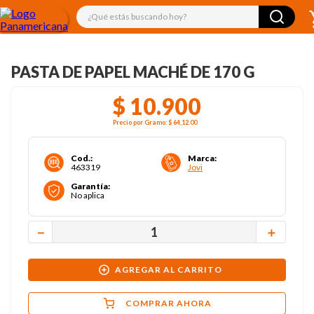
¿Qué estás buscando hoy?
PASTA DE PAPEL MACHÉ DE 170 G
$
10
.
900
Precio por
Gramo
:
$ 64,12
.00
Cod.
:
Marca
:
463319
Jovi
Garantía
:
No aplica
－
＋
AGREGAR AL CARRITO
COMPRAR AHORA