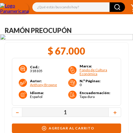
¿Qué estás buscando hoy?
RAMÓN PREOCUPÓN
$
67
.
000
Marca
:
Cod.
:
Fondo de Cultura
318105
Económica
Autor
:
N.° Páginas
:
Anthony Browne
0
Idioma
:
Encuadernación
:
Español
Tapa dura
－
＋
AGREGAR AL CARRITO