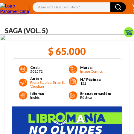
¿Qué estás buscando hoy?
SAGA (VOL. 5)
$
65
.
000
Cod.
:
Marca
:
501572
Image Comics
Autor
:
N.° Páginas
:
Fiona Staples, Brian K.
152
Vaughan
Idioma
:
Encuadernación
:
Inglés
Rústica