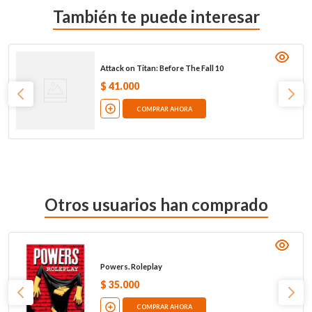
También te puede interesar
Attack on Titan: Before The Fall 10
$
41
.
000
COMPRAR AHORA
Otros usuarios han comprado
Powers. Roleplay
$
35
.
000
COMPRAR AHORA