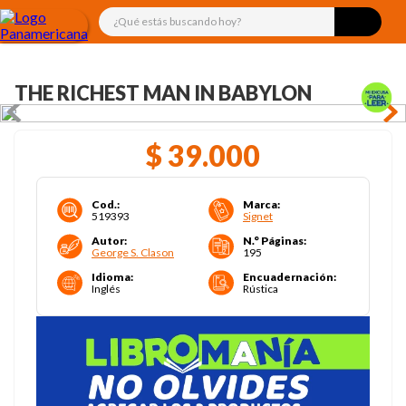
¿Qué estás buscando hoy?
THE RICHEST MAN IN BABYLON
$
39
.
000
Cod.
:
Marca
:
519393
Signet
Autor
:
N.° Páginas
:
George S. Clason
195
Idioma
:
Encuadernación
:
Inglés
Rústica