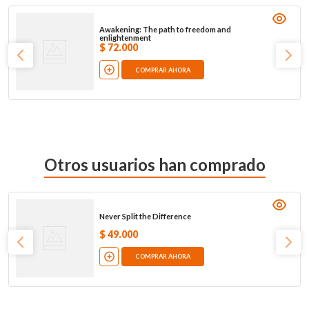
Awakening: The path to freedom and
enlightenment
$
72
.
000
COMPRAR AHORA
Otros usuarios han comprado
Never Split the Difference
$
49
.
000
COMPRAR AHORA