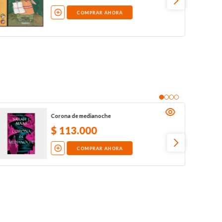
COMPRAR AHORA
Corona de medianoche
$
113
.
000
COMPRAR AHORA