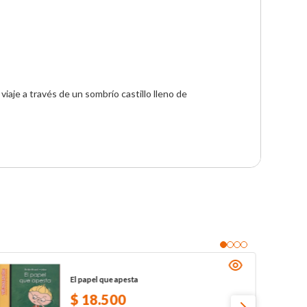
El papel que apesta
$
18
.
500