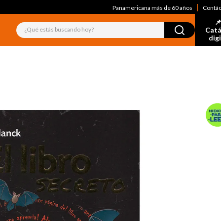
Panamericana más de 60 años
Contá
📌
¿Qué estás buscando hoy?
Catá
dig