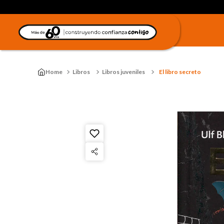
Libros
Libros juveniles
El libro secreto