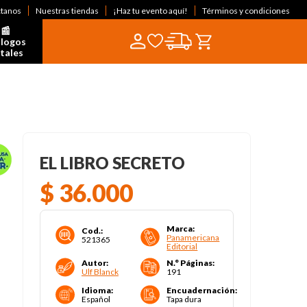
ctanos
Nuestras tiendas
¡Haz tu evento aquí!
Términos y condiciones
📰  
logos 
itales
EL LIBRO SECRETO
$
36
.
000
Marca
:
Cod.
:
Panamericana
521365
Editorial
Autor
:
N.° Páginas
:
Ulf Blanck
191
Idioma
:
Encuadernación
:
Español
Tapa dura