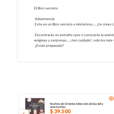
El libro secreto 
 Advertencia 
 Este es un libro secreto y misterioso…. ¿te crees c
 Encontrarás un extraño caso y conocerás la aventura más difícil que enfrenten los tres pequeños detectives. Un peligroso viaje a través de un sombrío castillo lleno de 
enigmas y sorpresas…. ¡ten cuidado!, solo los más v
 ¿Estás preparado? 
Noches de Oriente. Selección de las mil y
una noches
$
39
.
500