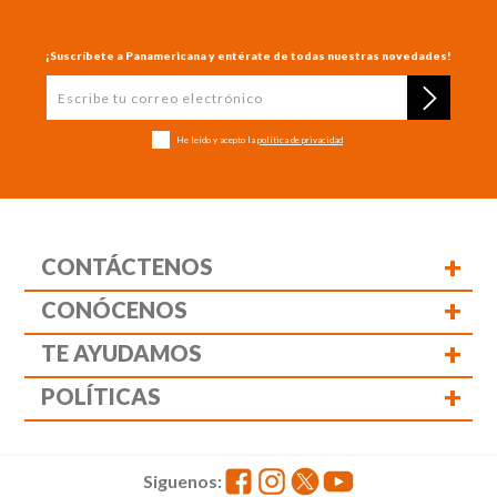
¡Suscríbete a Panamericana y entérate de todas nuestras novedades!
He leído y acepto la
política de privacidad
+
CONTÁCTENOS
+
CONÓCENOS
+
TE AYUDAMOS
+
POLÍTICAS
Siguenos: