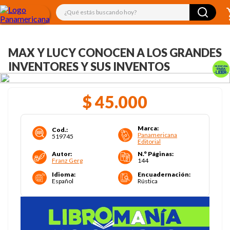
¿Qué estás buscando hoy?
MAX Y LUCY CONOCEN A LOS GRANDES
INVENTORES Y SUS INVENTOS
$
45
.
000
Marca
:
Cod.
:
Panamericana
519745
Editorial
Autor
:
N.° Páginas
:
Franz Gerg
144
Idioma
:
Encuadernación
:
Español
Rústica