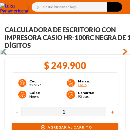
¿Qué estás buscando hoy?
CALCULADORA DE ESCRITORIO CON
IMPRESORA CASIO HR-100RC NEGRA DE 
DÍGITOS
$
249
.
900
Cod.
:
Marca
:
526375
Casio
Color
:
Garantía
:
Negro
90 días
－
＋
AGREGAR AL CARRITO