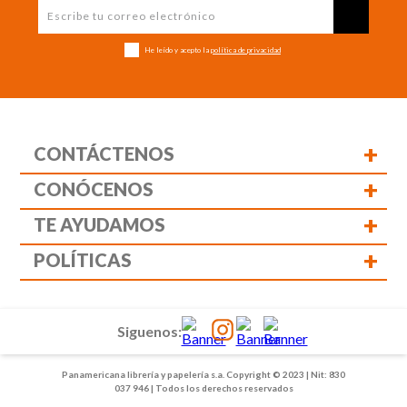
He leído y acepto la
política de privacidad
+
CONTÁCTENOS
+
CONÓCENOS
+
TE AYUDAMOS
+
POLÍTICAS
Siguenos:
Panamericana librería y papelería s.a. Copyright © 2023 | Nit: 830
037 946 | Todos los derechos reservados