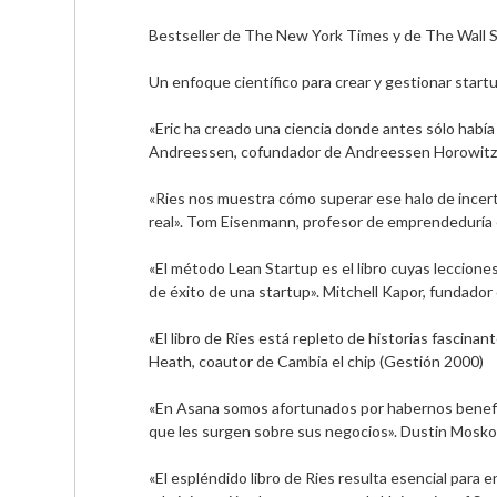
Bestseller de The New York Times y de The Wall St
Un enfoque científico para crear y gestionar startup
«Eric ha creado una ciencia donde antes sólo había 
Andreessen, cofundador de Andreessen Horowitz,
«Ries nos muestra cómo superar ese halo de incerti
real». Tom Eisenmann, profesor de emprendeduría e
«El método Lean Startup es el libro cuyas leccion
de éxito de una startup». Mitchell Kapor, fundado
«El libro de Ries está repleto de historias fascin
Heath, coautor de Cambia el chip (Gestión 2000) 

«En Asana somos afortunados por habernos benefici
que les surgen sobre sus negocios». Dustin Mosko
«El espléndido libro de Ries resulta esencial para en