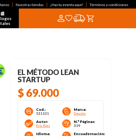
ctanos
Nuestras tiendas
¡Haz tu evento aquí!
Términos y condiciones
📰  
logos 
itales
EL MÉTODO LEAN
STARTUP
$
69
.
000
Cod.
:
Marca
:
531131
Deusto
Autor
:
N.° Páginas
:
Eric Ries
319
Idioma
:
Encuadernación
: