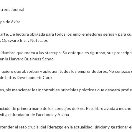
reet Journal

s de éxito. 

arte. De lectura obligada para todos los emprendedores serios y para cua
 Opsware Inc. y Netscape

dumbre que rodea a las startups. Su enfoque es riguroso, sus prescripcio
n la Harvard Business School

es quiero que absorban y apliquen todos los emprendedores. No conozco u
r de Lotus Developmerit Corp

antes, sin mencionar los incontables principios prácticos que deseará pro
ado de primera mano de los consejos de Eric. Este libro ayuda a mucho
vitz, cofundador de Facebook y Asana

tender el reto crucial del liderazgo en la actualidad: ¡iniciar y gestionar 