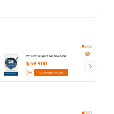
25 historias para saberlo decir
$
59
.
900
COMPRAR AHORA