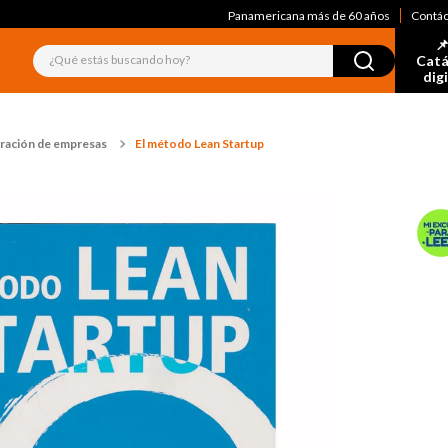
Panamericana más de 60 años
Contá
📌
¿Qué estás buscando hoy?
Catá
dig
ración de empresas
El método Lean Startup