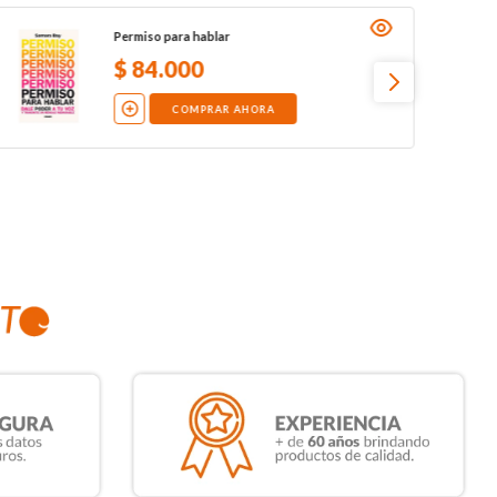
Permiso para hablar
$
84
.
000
COMPRAR AHORA