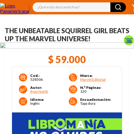
¿Qué estás buscando hoy?
THE UNBEATABLE SQUIRREL GIRL BEATS
UP THE MARVEL UNIVERSE!
$
59
.
000
Cod.
:
Marca
:
528506
Marvel Editorial
Autor
:
N.° Páginas
:
Ryan North
120
Idioma
:
Encuadernación
:
Inglés
Tapa dura