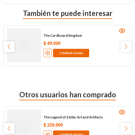
También te puede interesar
The Cardboard kingdom
$
49
.
000
COMPRAR AHORA
Otros usuarios han comprado
The Legend of Zelda: Art and Artifacts
$
220
.
000
COMPRAR AHORA