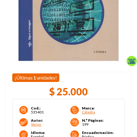
¡Últimas
1
unidades!
$
25
.
000
Cod.
:
Marca
:
535401
Cátedra
Autor
:
N.° Páginas
:
Varios
199
Idioma
:
Encuadernación
:
Español
Rústica