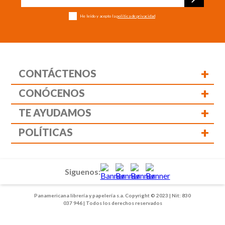
He leído y acepto la
política de privacidad
+
CONTÁCTENOS
+
CONÓCENOS
+
TE AYUDAMOS
+
POLÍTICAS
Siguenos:
Panamericana librería y papelería s.a. Copyright © 2023 | Nit: 830
037 946 | Todos los derechos reservados