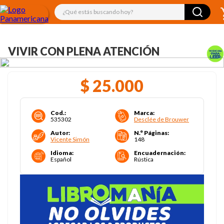
¿Qué estás buscando hoy?
VIVIR CON PLENA ATENCIÓN
$
25
.
000
Cod.
:
Marca
:
535302
Desclée de Brouwer
Autor
:
N.° Páginas
:
Vicente Simón
148
Idioma
:
Encuadernación
:
Español
Rústica