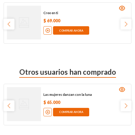
Cree en ti
$
69
.
000
COMPRAR AHORA
Otros usuarios han comprado
Las mujeres danzan con la luna
$
65
.
000
COMPRAR AHORA