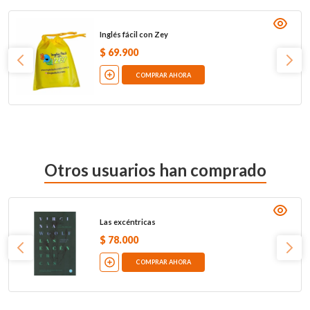
Inglés fácil con Zey
$
69
.
900
COMPRAR AHORA
Otros usuarios han comprado
Las excéntricas
$
78
.
000
COMPRAR AHORA