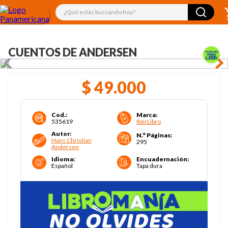
¿Qué estás buscando hoy?
CUENTOS DE ANDERSEN
$
49
.
000
Cod.
:
Marca
:
535619
IberLibro
Autor
:
N.° Páginas
:
Hans Christian
295
Andersen
Idioma
:
Encuadernación
:
Español
Tapa dura