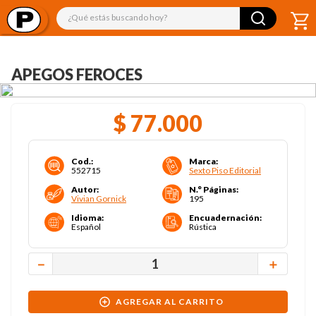
¿Qué estás buscando hoy?
APEGOS FEROCES
$
77
.
000
Cod.
:
Marca
:
552715
Sexto Piso Editorial
Autor
:
N.° Páginas
:
Vivian Gornick
195
Idioma
:
Encuadernación
:
Español
Rústica
－
＋
AGREGAR AL CARRITO