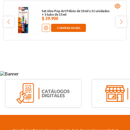
Set óleo Pop Art Pébéo de 10 ml x 11 unidades
+ 1 tubo de 15 ml
$
39
.
900
COMPRAR AHORA