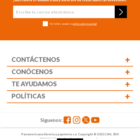
¡Suscríbete a Panamericana y entérate de todas nuestras novedades!
He leído y acepto la
política de privacidad
+
CONTÁCTENOS
+
CONÓCENOS
+
TE AYUDAMOS
+
POLÍTICAS
Siguenos:
Panamericana librería y papelería s.a. Copyright © 2023 | Nit: 830
037 946 | Todos los derechos reservados