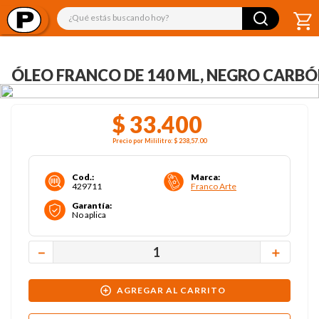
¿Qué estás buscando hoy?
ÓLEO FRANCO DE 140 ML, NEGRO CARB
$
33
.
400
Precio por
Mililitro
:
$ 238,57
.00
Cod.
:
Marca
:
429711
Franco Arte
Garantía
:
No aplica
－
＋
AGREGAR AL CARRITO