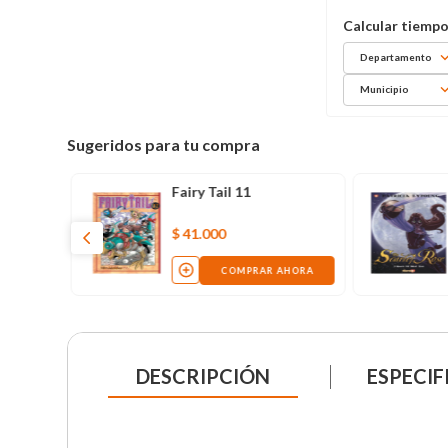
Departamento
Municipio
Sugeridos para tu compra
Castle's
Fairy Tail 11
$
41
.
000
AHORA
COMPRAR AHORA
DESCRIPCIÓN
ESPECIF