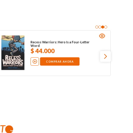
Recess Warriors: Hero Is a Four-Letter
Word
$
44
.
000
COMPRAR AHORA