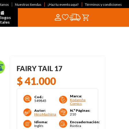
ctanos
Nuestras tiendas
¡Haz tu evento aquí!
Términos y condiciones
📰  
logos 
itales
FAIRY TAIL 17
$
41
.
000
Marca
:
Cod.
:
Kodansha
549845
Comics
Autor
:
N.° Páginas
:
Hiro Mashima
210
Idioma
:
Encuadernación
:
Inglés
Rústica