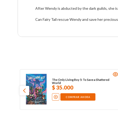
After Wendy is abducted by the dark guilds, she is
Can Fairy Tail rescue Wendy and save her precious s
The Only Living Boy 5: To Save a Shattered
World
$
35
.
000
COMPRAR AHORA