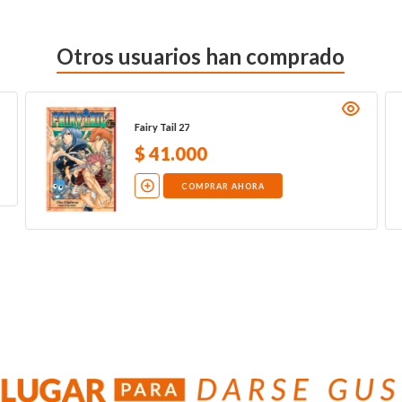
Otros usuarios han comprado
Fairy Tail 27
$
41
.
000
COMPRAR AHORA