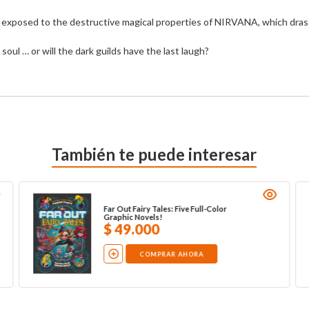
 exposed to the destructive magical properties of NIRVANA, which drastica
oul … or will the dark guilds have the last laugh?
También te puede interesar
Far Out Fairy Tales: Five Full-Color
Graphic Novels!
$
49
.
000
COMPRAR AHORA