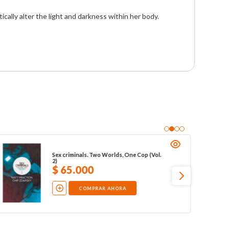
lly alter the light and darkness within her body. 

Sex criminals. Two Worlds, One Cop (Vol.
2)
$
65
.
000
COMPRAR AHORA