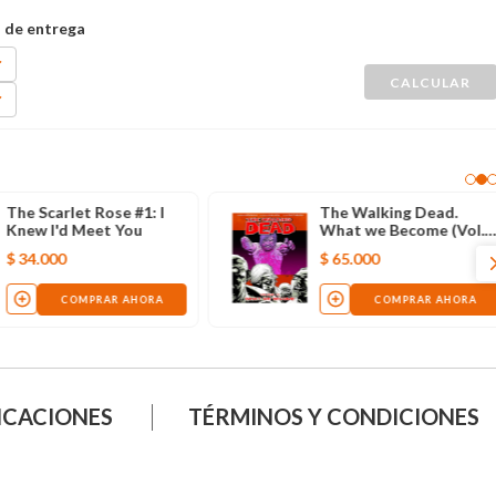
The Scarlet Rose #1: I
The Walking Dead.
Knew I'd Meet You
What we Become (Vol.
10)
$
34
.
000
$
65
.
000
COMPRAR AHORA
COMPRAR AHORA
ICACIONES
TÉRMINOS Y CONDICIONES