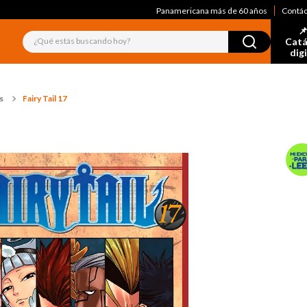
Panamericana más de 60 años
Contá
📌
¿Qué estás buscando hoy?
Catá
dig
s
Fairy Tail 17