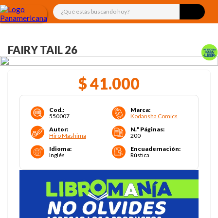
¿Qué estás buscando hoy?
FAIRY TAIL 26
$
41
.
000
Cod.
:
Marca
:
550007
Kodansha Comics
Autor
:
N.° Páginas
:
Hiro Mashima
200
Idioma
:
Encuadernación
:
Inglés
Rústica