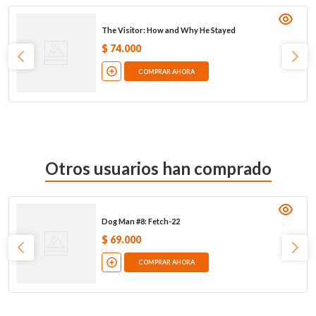
The Visitor: How and Why He Stayed
$
74
.
000
COMPRAR AHORA
Otros usuarios han comprado
Dog Man #8: Fetch-22
$
69
.
000
COMPRAR AHORA