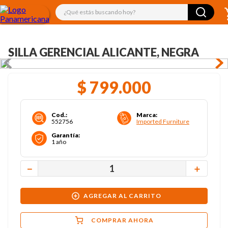
¿Qué estás buscando hoy?
SILLA GERENCIAL ALICANTE, NEGRA
$
799
.
000
Cod.
:
Marca
:
552756
Imported Furniture
Garantía
:
1 año
－
＋
AGREGAR AL CARRITO
COMPRAR AHORA