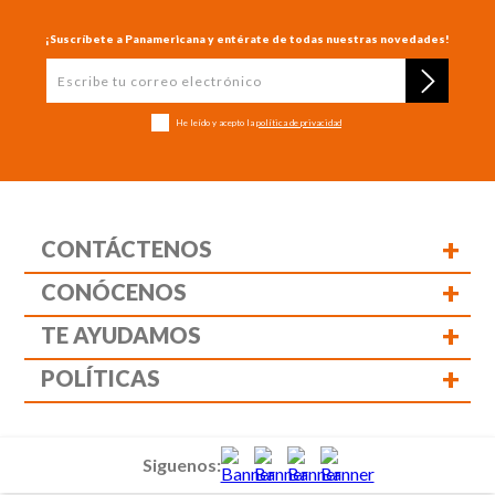
¡Suscríbete a Panamericana y entérate de todas nuestras novedades!
He leído y acepto la
política de privacidad
+
CONTÁCTENOS
+
CONÓCENOS
+
TE AYUDAMOS
+
POLÍTICAS
Siguenos: