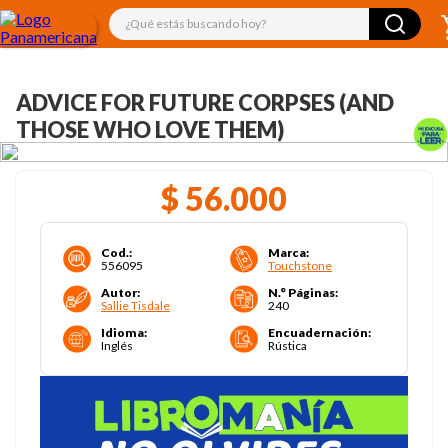
¿Qué estás buscando hoy?
ADVICE FOR FUTURE CORPSES (AND
THOSE WHO LOVE THEM)
$
56
.
000
Cod.
:
Marca
:
556095
Touchstone
Autor
:
N.° Páginas
:
Sallie Tisdale
240
Idioma
:
Encuadernación
:
Inglés
Rústica