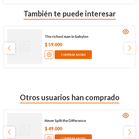
También te puede interesar
The richest man in babylon
$
59
.
000
COMPRAR AHORA
Otros usuarios han comprado
Never Split the Difference
$
49
.
000
COMPRAR AHORA