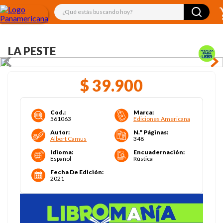
¿Qué estás buscando hoy?
LA PESTE
$
39
.
900
Cod.
:
Marca
:
561063
Ediciones Americana
Autor
:
N.° Páginas
:
Albert Camus
348
Idioma
:
Encuadernación
:
Español
Rústica
Fecha De Edición
:
2021