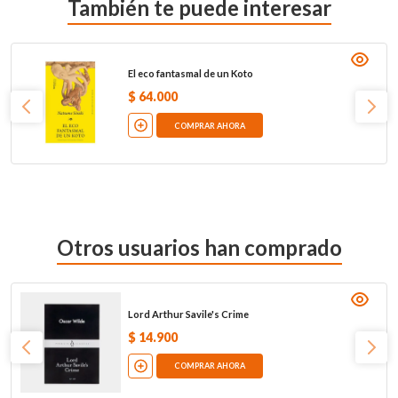
También te puede interesar
El eco fantasmal de un Koto
$
64
.
000
COMPRAR AHORA
Otros usuarios han comprado
Lord Arthur Savile's Crime
$
14
.
900
COMPRAR AHORA