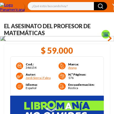
¿Qué estás buscando hoy?
EL ASESINATO DEL PROFESOR DE
MATEMÁTICAS
$
59
.
000
Cod.
:
Marca
:
346154
Anaya
Autor
:
N.° Páginas
:
Jordi Sierra i Fabra
176
Idioma
:
Encuadernación
:
Español
Rústica