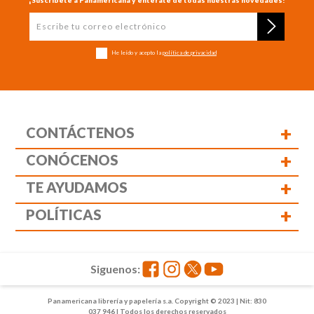
He leído y acepto la
política de privacidad
+
CONTÁCTENOS
+
CONÓCENOS
+
TE AYUDAMOS
+
POLÍTICAS
Siguenos:
Panamericana librería y papelería s.a. Copyright © 2023 | Nit: 830
037 946 | Todos los derechos reservados