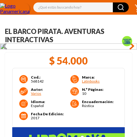
¿Qué estás buscando hoy?
EL BARCO PIRATA. AVENTURAS
INTERACTIVAS
$
54
.
000
Cod.
:
Marca
:
568142
Latinbooks
Autor
:
N.° Páginas
:
Varios
10
Idioma
:
Encuadernación
:
Español
Rústica
Fecha De Edición
:
2017