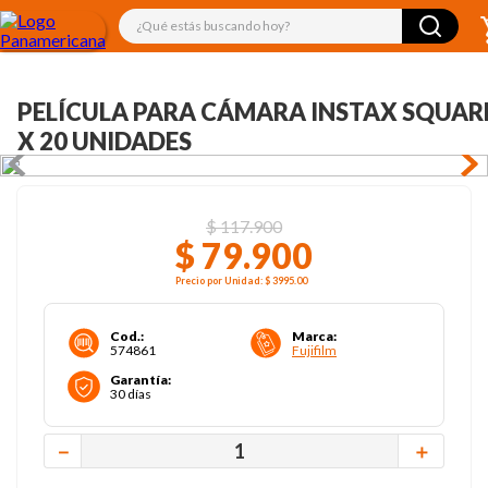
¿Qué estás buscando hoy?
PELÍCULA PARA CÁMARA INSTAX SQUAR
X 20 UNIDADES
$
117
.
900
$
79
.
900
Precio por
Unidad
:
$ 3995
.00
Cod.
:
Marca
:
574861
Fujifilm
Garantía
:
30 días
－
＋