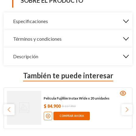
SOBRE EL PRODUCTO
Especificaciones
Términos y condiciones
Descripción
También te puede interesar
Película Fujifilm Instax Wide x 20 unidades
$
84
.
900
$
117
.
900
COMPRAR AHORA