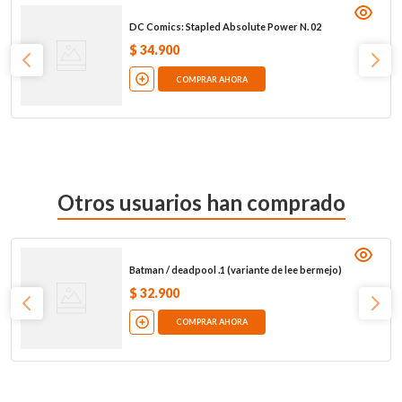
DC Comics: Stapled Absolute Power N. 02
$
34
.
900
COMPRAR AHORA
Otros usuarios han comprado
Batman / deadpool .1 (variante de lee bermejo)
$
32
.
900
COMPRAR AHORA