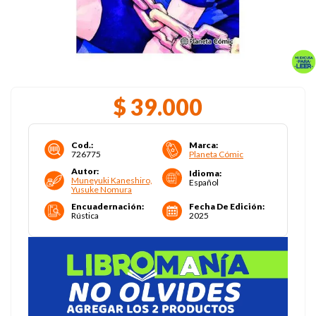
$
39
.
000
Cod.
:
Marca
:
726775
Planeta Cómic
Autor
:
Idioma
:
Muneyuki Kaneshiro,
Español
Yusuke Nomura
Encuadernación
:
Fecha De Edición
:
Rústica
2025