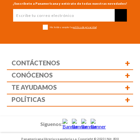
¡Suscríbete a Panamericana y entérate de todas nuestras novedades!
He leído y acepto la
política de privacidad
+
CONTÁCTENOS
+
CONÓCENOS
+
TE AYUDAMOS
+
POLÍTICAS
Siguenos:
Panamericana librería y papelería s.a. Copyright © 2023 | Nit: 830