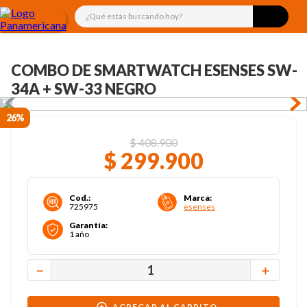
¿Qué estás buscando hoy?
COMBO DE SMARTWATCH ESENSES SW-
34A + SW-33 NEGRO
26%
$
408
.
900
$
299
.
900
Cod.
:
Marca
:
725975
esenses
Garantía
:
1 año
－
＋
AGREGAR AL CARRITO