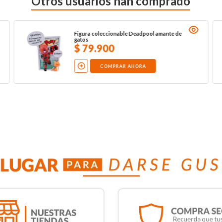
Otros usuarios han comprado
Figura coleccionable Deadpool amante de
gatos
$
79
.
900
COMPRAR AHORA