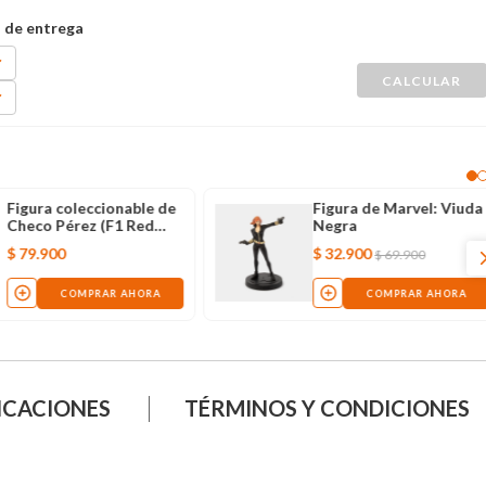
Figura coleccionable de
Figura de Marvel: Viuda
Checo Pérez (F1 Red
Negra
Bull) de 12 cm
$
79
.
900
$
32
.
900
$
69
.
900
COMPRAR AHORA
COMPRAR AHORA
ICACIONES
TÉRMINOS Y CONDICIONES