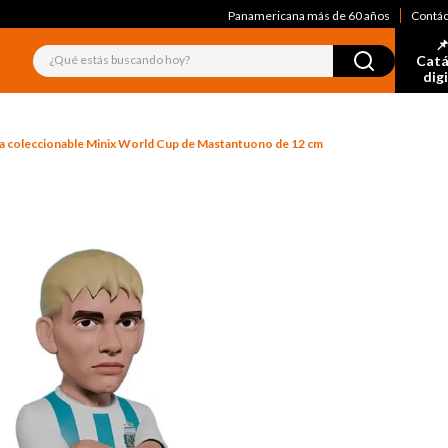
Panamericana más de 60 años
Contá
📌
¿Qué estás buscando hoy?
Catá
dig
a coleccionable Minix World Cup de Mastantuono de 12 cm