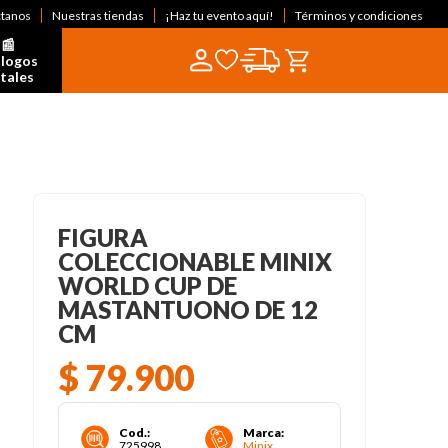
ctanos
Nuestras tiendas
¡Haz tu evento aquí!
Términos y condiciones
📰  
logos 
itales
FIGURA
COLECCIONABLE MINIX
WORLD CUP DE
MASTANTUONO DE 12
CM
$
79
.
900
Cod.
:
Marca
:
725998
Minix