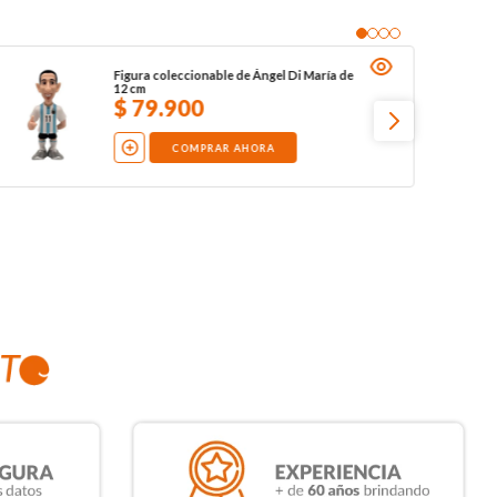
Figura coleccionable de Ángel Di María de
12 cm
$
79
.
900
COMPRAR AHORA