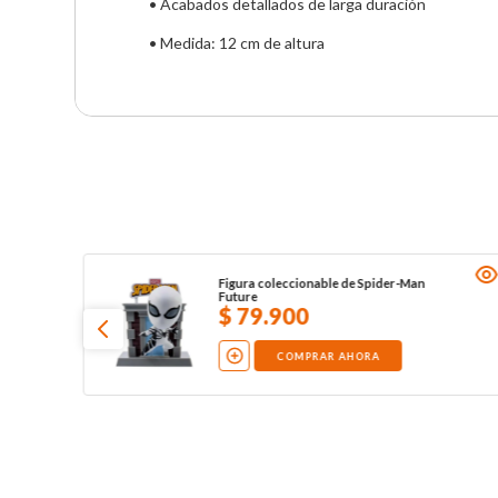
• Acabados detallados de larga duración
• Medida: 12 cm de altura
Figura coleccionable de Spider-Man
Future
$
79
.
900
COMPRAR AHORA