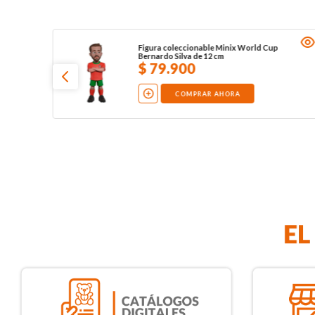
Figura coleccionable Minix World Cup
Bernardo Silva de 12 cm
$
79
.
900
COMPRAR AHORA