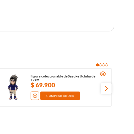
Figura coleccionable de Sasuke Uchiha de
12 cm
$
69
.
900
COMPRAR AHORA