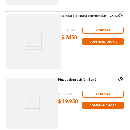
Lámpara led para emergencias, 12.4 cm,
con manija
$
14
.
900
AGREGAR
$
7450
COMPRAR AHORA
Pinzas de precisión 4 en 1
$
39
.
900
AGREGAR
$
19
.
950
COMPRAR AHORA