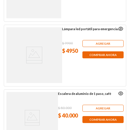
Lámpara led portátil para emergencias,
17 cm
$
9900
AGREGAR
$
4950
COMPRAR AHORA
Escalera de aluminio de 1 paso, café
$
80
.
000
AGREGAR
$
40
.
000
COMPRAR AHORA