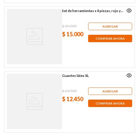
Set de herramientas x 8 piezas, rojo y
negro
$
30
.
000
AGREGAR
$
15
.
000
COMPRAR AHORA
Guantes látex XL
$
24
.
900
AGREGAR
$
12
.
450
COMPRAR AHORA