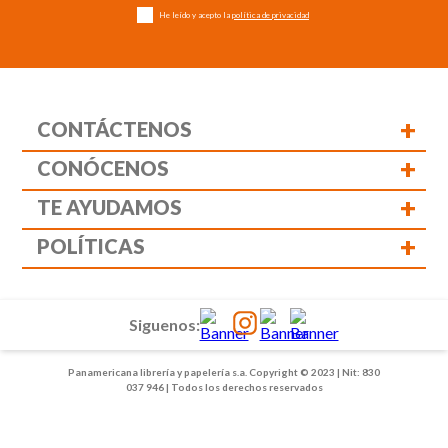
He leído y acepto la
política de privacidad
+
CONTÁCTENOS
+
CONÓCENOS
+
TE AYUDAMOS
+
POLÍTICAS
Siguenos:
Panamericana librería y papelería s.a. Copyright © 2023 | Nit: 830
037 946 | Todos los derechos reservados