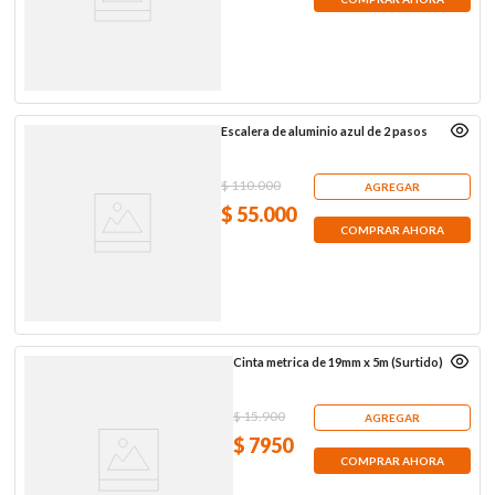
Escalera de aluminio azul de 2 pasos
$
110
.
000
AGREGAR
$
55
.
000
COMPRAR AHORA
Cinta metrica de 19mm x 5m (Surtido)
$
15
.
900
AGREGAR
$
7950
COMPRAR AHORA