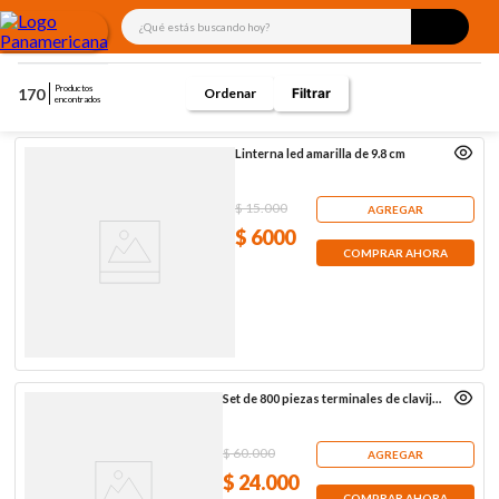
¿Qué estás buscando hoy?
Productos
170
Filtrar
encontrados
Linterna led amarilla de 9.8 cm
$
15
.
000
AGREGAR
$
6000
COMPRAR AHORA
Set de 800 piezas terminales de clavija
para cables
$
60
.
000
AGREGAR
$
24
.
000
COMPRAR AHORA