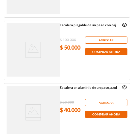
Escalera plegable de un paso con caja
de almacenamiento
$
100
.
000
AGREGAR
$
50
.
000
COMPRAR AHORA
Escalera en aluminio de un paso, azul
$
80
.
000
AGREGAR
$
40
.
000
COMPRAR AHORA