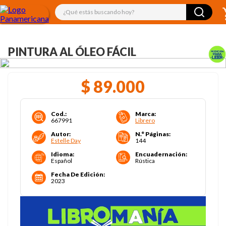
¿Qué estás buscando hoy?
PINTURA AL ÓLEO FÁCIL
$
89
.
000
Cod.
:
Marca
:
667991
Librero
Autor
:
N.° Páginas
:
Estelle Day
144
Idioma
:
Encuadernación
:
Español
Rústica
Fecha De Edición
:
2023