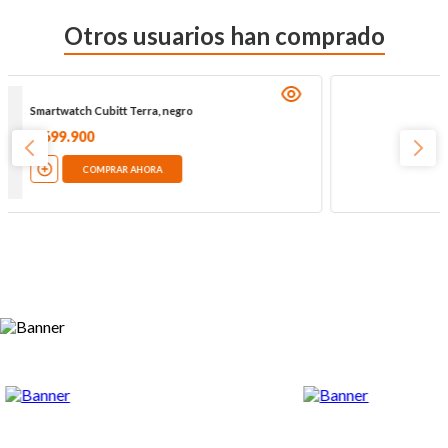
Otros usuarios han comprado
Smartwatch Esenses SW-34A de 1.96", negro
$
189
.
900
$
249
.
900
COMPRAR AHORA