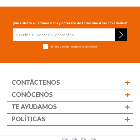
¡Suscríbete a Panamericana y entérate de todas nuestras novedades!
He leído y acepto la
política de privacidad
+
CONTÁCTENOS
+
CONÓCENOS
+
TE AYUDAMOS
+
POLÍTICAS