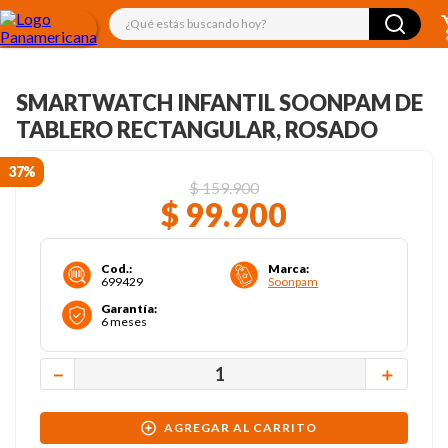
¿Qué estás buscando hoy?
SMARTWATCH INFANTIL SOONPAM DE
TABLERO RECTANGULAR, ROSADO
37%
$
159
.
900
$
99
.
900
Cod.
:
Marca
:
699429
Soonpam
Garantía
:
6 meses
－
＋
AGREGAR AL CARRITO