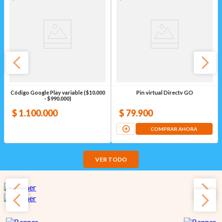
Código Google Play variable ($10.000
Pin virtual Directv GO
- $990.000)
$
1
.
100
.
000
$
79
.
900
COMPRAR AHORA
VER TODO