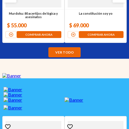
Murdoku: 80 acertijos de lógica y
La constitución soy yo
asesinatos
$
55
.
000
$
69
.
000
COMPRAR AHORA
COMPRAR AHORA
VER TODO