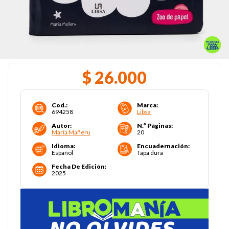
$
26
.
000
Cod.
:
Marca
:
694258
Libsa
Autor
:
N.° Páginas
:
María Mañeru
20
Idioma
:
Encuadernación
:
Español
Tapa dura
Fecha De Edición
:
2025