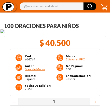
¿Qué estás buscando hoy?
100 ORACIONES PARA NIÑOS
$
40
.
500
Cod.
:
Marca
:
666764
Ediciones PPC
Autor
:
N.° Páginas
:
Marcelo Murúa
100
Idioma
:
Encuadernación
:
Español
Rústica
Fecha De Edición
:
2023
－
＋