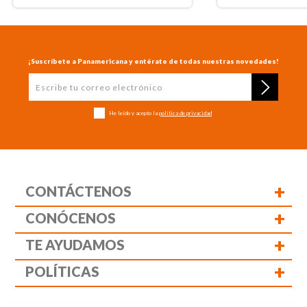
¡Suscríbete a Panamericana y entérate de todas nuestras novedades!
He leído y acepto la
política de privacidad
+
CONTÁCTENOS
+
CONÓCENOS
+
TE AYUDAMOS
+
POLÍTICAS