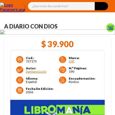
¿Qué estás buscando hoy?
A DIARIO CON DIOS
$
39
.
900
Cod.
:
Marca
:
727175
GSF
Autor
:
N.° Páginas
:
Damiano Lucio
190
Idioma
:
Encuadernación
:
Español
Rústica
Fecha De Edición
:
2026