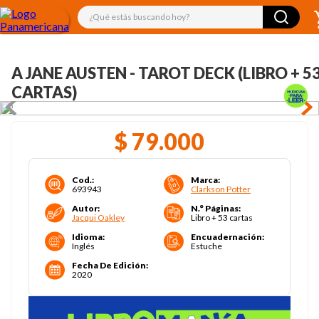
¿Qué estás buscando hoy?
A JANE AUSTEN - TAROT DECK (LIBRO + 5
CARTAS)
$
79
.
000
Cod.
:
Marca
:
693943
Clarkson Potter
Autor
:
N.° Páginas
:
Jacqui Oakley
Libro + 53 cartas
Idioma
:
Encuadernación
:
Inglés
Estuche
Fecha De Edición
:
2020