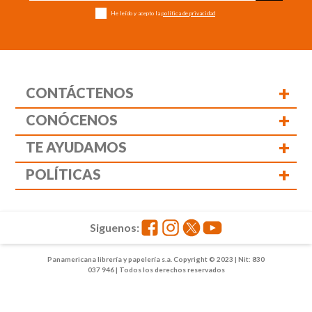
He leído y acepto la
política de privacidad
+
CONTÁCTENOS
+
CONÓCENOS
+
TE AYUDAMOS
+
POLÍTICAS
Siguenos:
Panamericana librería y papelería s.a. Copyright © 2023 | Nit: 830
037 946 | Todos los derechos reservados