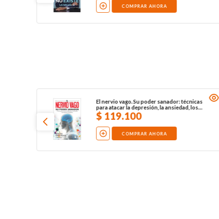
COMPRAR AHORA
El nervio vago. Su poder sanador: técnicas
para atacar la depresión, la ansiedad, los
traumas y el autismo
$
119
.
100
COMPRAR AHORA