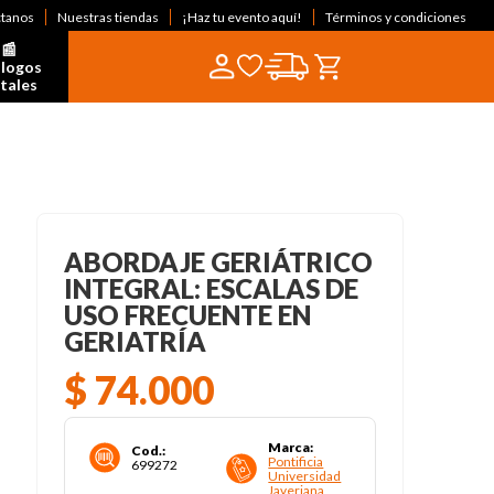
ctanos
Nuestras tiendas
¡Haz tu evento aquí!
Términos y condiciones
📰  
logos 
itales
ABORDAJE GERIÁTRICO
INTEGRAL: ESCALAS DE
USO FRECUENTE EN
GERIATRÍA
$
74
.
000
Marca
:
Cod.
:
Pontificia
699272
Universidad
Javeriana