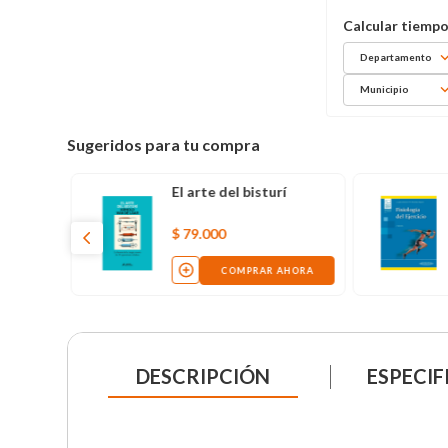
Departamento
Municipio
Sugeridos para tu compra
ro
El arte del bisturí
$
79
.
000
AHORA
COMPRAR AHORA
DESCRIPCIÓN
ESPECIF