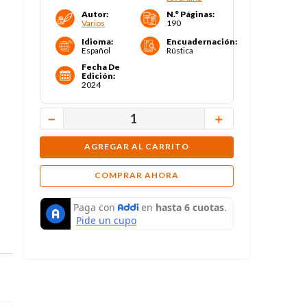
Autor
:
N.° Páginas
:
Varios
190
Idioma
:
Encuadernación
:
Español
Rústica
Fecha De
Edición
:
2024
－
＋
AGREGAR AL CARRITO
COMPRAR AHORA