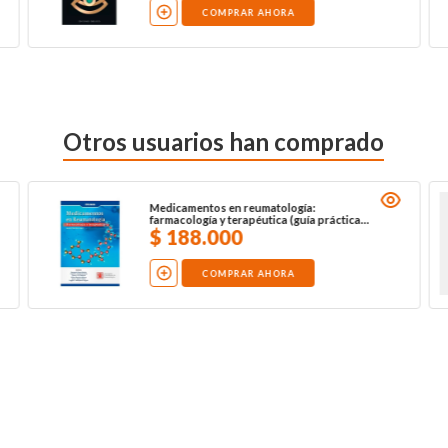
COMPRAR AHORA
Otros usuarios han comprado
Medicamentos en reumatología:
farmacología y terapéutica (guía práctica
2025)
$
188
.
000
COMPRAR AHORA