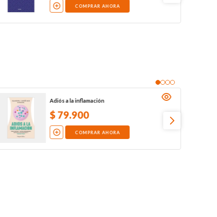
COMPRAR AHORA
Adiós a la inflamación
$
79
.
900
COMPRAR AHORA