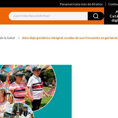
Panamericana más de 60 años
Contá
📌
¿Qué estás buscando hoy?
Catá
dig
de la Salud
Abordaje geriátrico integral: escalas de uso frecuente en geriatría