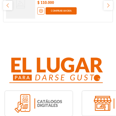
$
110
.
000
COMPRAR AHORA