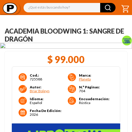
¿Qué estás buscando hoy?
ACADEMIA BLOODWING 1: SANGRE DE
DRAGÓN
$
99
.
000
Cod.
:
Marca
:
725588
Planeta
Autor
:
N.° Páginas
:
Briar Boleyn
704
Idioma
:
Encuadernación
:
Español
Rústica
Fecha De Edición
:
2026