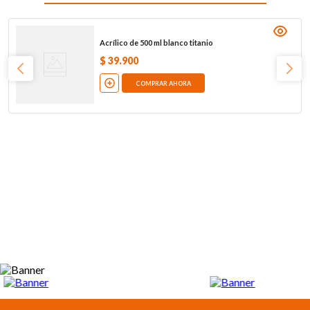
Acrílico de 500 ml blanco titanio
$
39
.
900
COMPRAR AHORA