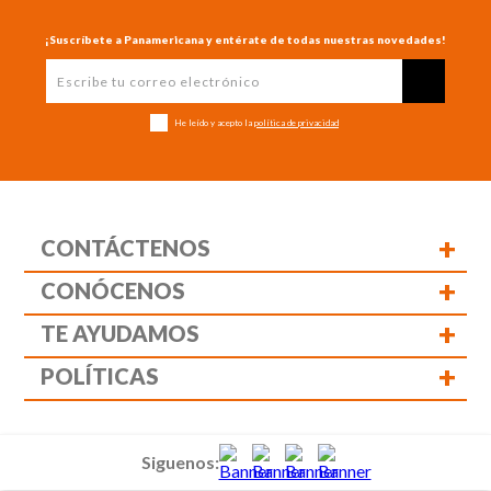
¡Suscríbete a Panamericana y entérate de todas nuestras novedades!
He leído y acepto la
política de privacidad
+
CONTÁCTENOS
+
CONÓCENOS
+
TE AYUDAMOS
+
POLÍTICAS
Siguenos: