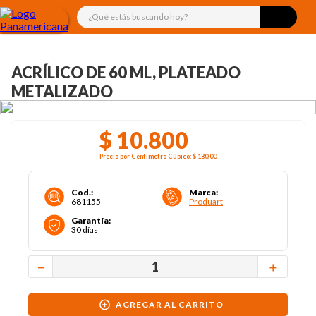
¿Qué estás buscando hoy?
ACRÍLICO DE 60 ML, PLATEADO
METALIZADO
$
10
.
800
Precio por
Centímetro Cúbico
:
$ 180
.00
Cod.
:
Marca
:
681155
Produart
Garantía
:
30 días
－
＋
AGREGAR AL CARRITO