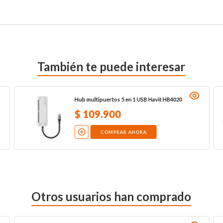
También te puede interesar
Hub multipuertos 5 en 1 USB Havit HB4020
$
109
.
900
COMPRAR AHORA
Otros usuarios han comprado