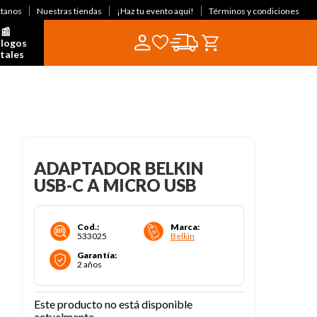
ctanos
Nuestras tiendas
¡Haz tu evento aquí!
Términos y condiciones
📰  
logos 
itales
ADAPTADOR BELKIN
USB-C A MICRO USB
Cod.
:
Marca
:
533025
Belkin
Garantía
:
2 años
Este producto no está disponible
actualmente