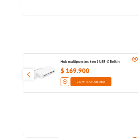
Hub multipuertos 6 en 1 USB-C Belkin
$
169
.
900
COMPRAR AHORA