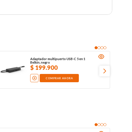
Adaptador multipuerto USB-C 5 en 1
Belkin, negro
$
199
.
900
COMPRAR AHORA