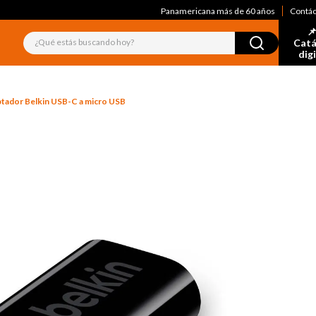
Panamericana más de 60 años
Contá
📌
¿Qué estás buscando hoy?
Catá
dig
tador Belkin USB-C a micro USB