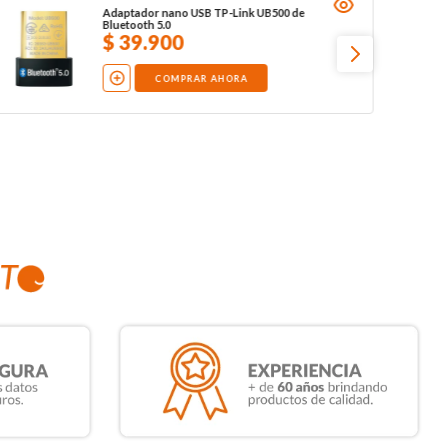
Adaptador nano USB TP-Link UB500 de
Bluetooth 5.0
$
39
.
900
COMPRAR AHORA