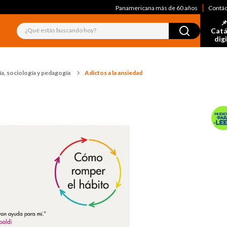
Panamericana más de 60 años
Contá
📌
¿Qué estás buscando hoy?
Catá
dig
a, sociología y pedagogía
Adictos a la ansiedad