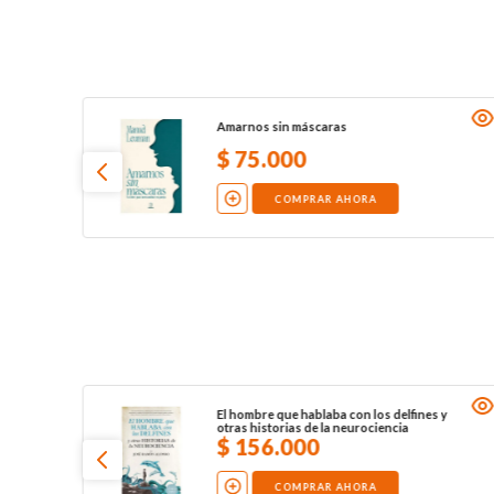
Amarnos sin máscaras
$
75
.
000
COMPRAR AHORA
El hombre que hablaba con los delfines y
otras historias de la neurociencia
$
156
.
000
COMPRAR AHORA