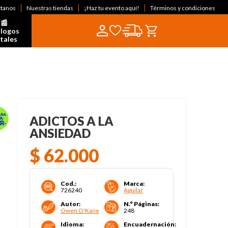
ctanos
Nuestras tiendas
¡Haz tu evento aquí!
Términos y condiciones
📰  
logos 
itales
ADICTOS A LA
ANSIEDAD
$
62
.
000
Cod.
:
Marca
:
726240
Aguilar
Autor
:
N.° Páginas
:
Owen O'Kane
248
Idioma
:
Encuadernación
: