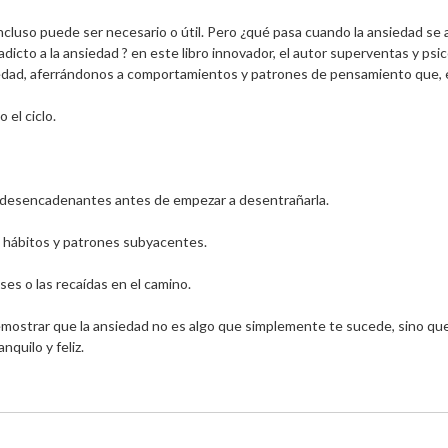
ncluso puede ser necesario o útil. Pero ¿qué pasa cuando la ansiedad se 
adicto a la ansiedad ? en este libro innovador, el autor superventas y p
edad, aferrándonos a comportamientos y patrones de pensamiento que, en 
l ciclo.

 desencadenantes antes de empezar a desentrañarla.

s hábitos y patrones subyacentes.

es o las recaídas en el camino.

demostrar que la ansiedad no es algo que simplemente te sucede, sino que
quilo y feliz.