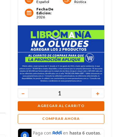
Español
Rústica
Fecha De
Edición
:
2026
－
＋
AGREGAR AL CARRITO
COMPRAR AHORA