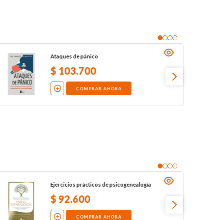
Ataques de pánico
$
103
.
700
COMPRAR AHORA
Ejercicios prácticos de psicogenealogía
$
92
.
600
COMPRAR AHORA