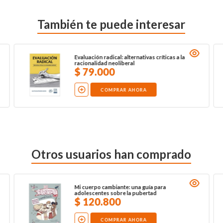
También te puede interesar
Evaluación radical: alternativas críticas a la
racionalidad neoliberal
$
79
.
000
COMPRAR AHORA
Otros usuarios han comprado
Mi cuerpo cambiante: una guía para
adolescentes sobre la pubertad
$
120
.
800
COMPRAR AHORA