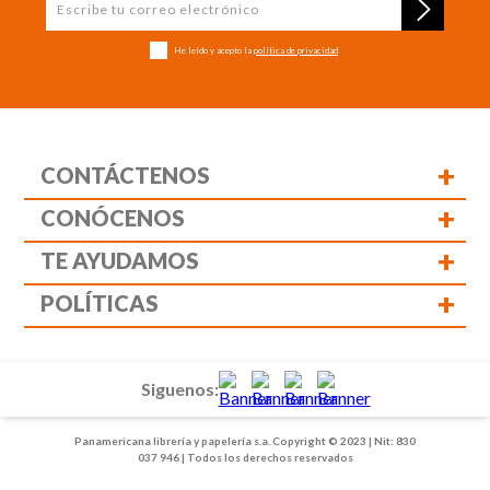
He leído y acepto la
política de privacidad
+
CONTÁCTENOS
+
CONÓCENOS
+
TE AYUDAMOS
+
POLÍTICAS
Siguenos:
Panamericana librería y papelería s.a. Copyright © 2023 | Nit: 830
037 946 | Todos los derechos reservados