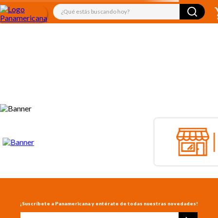
¿Qué estás buscando hoy?
TÉRMINOS MÁS BUSCADOS
1
.
libro
2
.
audifonos
3
.
juguetes
4
.
mickey
5
.
audio
6
.
rompecabezas
7
.
cuadernos
8
.
marcadores
9
.
kiut
10
.
biblia
¡Suscríbete a Panamericana y entérate de todas nuestras novedades!