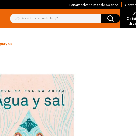
Panamericana más de 60 años
Contá
📌
¿Qué estás buscando hoy?
Catá
dig
ua y sal