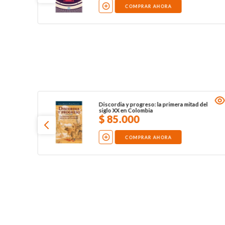
COMPRAR AHORA
Discordia y progreso: la primera mitad del
siglo XX en Colombia
$
85
.
000
COMPRAR AHORA