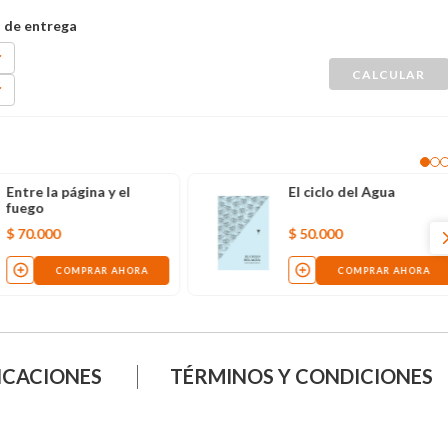
Entre la página y el
El ciclo del Agua
fuego
$
70
.
000
$
50
.
000
COMPRAR AHORA
COMPRAR AHORA
ICACIONES
TÉRMINOS Y CONDICIONES