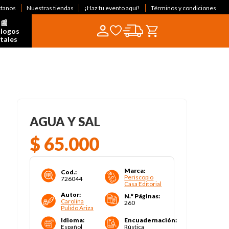
ctanos
Nuestras tiendas
¡Haz tu evento aquí!
Términos y condiciones
📰  
logos 
itales
AGUA Y SAL
$
65
.
000
Marca
:
Cod.
:
Periscopio
726044
Casa Editorial
Autor
:
N.° Páginas
:
Carolina
260
Pulido Ariza
Idioma
:
Encuadernación
:
Español
Rústica