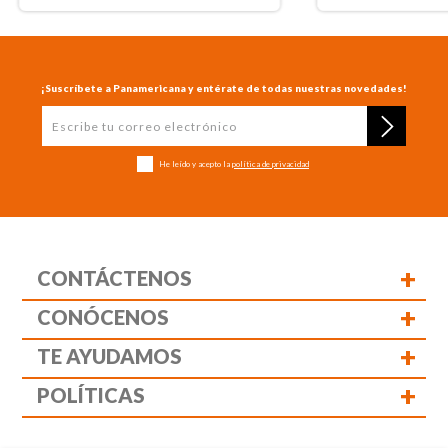
¡Suscríbete a Panamericana y entérate de todas nuestras novedades!
He leído y acepto la
política de privacidad
+
CONTÁCTENOS
+
CONÓCENOS
+
TE AYUDAMOS
+
POLÍTICAS