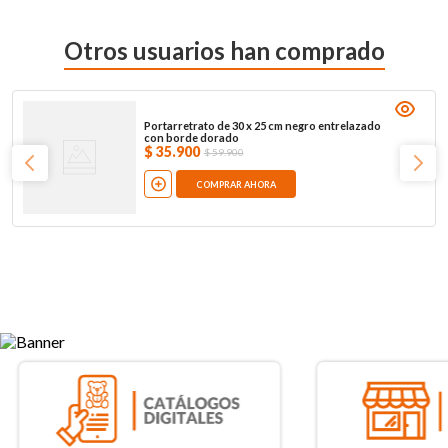
Otros usuarios han comprado
Portarretrato de 30 x 25 cm negro entrelazado
con borde dorado
$
35
.
900
$
59
.
900
COMPRAR AHORA