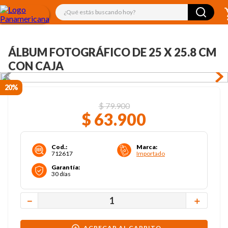
¿Qué estás buscando hoy?
ÁLBUM FOTOGRÁFICO DE 25 X 25.8 CM
CON CAJA
20%
$
79
.
900
$
63
.
900
Cod.
:
Marca
:
712617
Importado
Garantía
:
30 días
－
＋
AGREGAR AL CARRITO