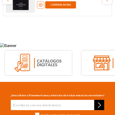
COMPRAR AHORA
¡Suscríbete a Panamericana y entérate de todas nuestras novedades!
He leído y acepto la
política de privacidad