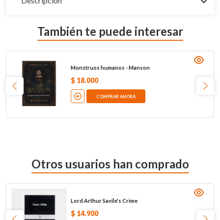
Descripción
También te puede interesar
Monstruos humanos - Manson
$
18
.
000
COMPRAR AHORA
Otros usuarios han comprado
Lord Arthur Savile's Crime
$
14
.
900