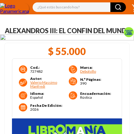
¿Qué estás buscando hoy?
ALEXANDROS III: EL CONFIN DEL MUNDO
$
55
.
000
Cod.
:
Marca
:
727482
Debolsillo
Autor
:
N.° Páginas
:
Valerio Massimo
390
Manfredi
Idioma
:
Encuadernación
:
Español
Rústica
Fecha De Edición
:
2026