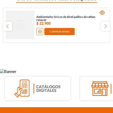
Ambientador brizze de 60 ml palitos de rattan
renacer
$
22
.
900
COMPRAR AHORA