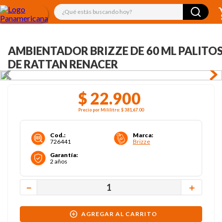
¿Qué estás buscando hoy?
AMBIENTADOR BRIZZE DE 60 ML PALITO
DE RATTAN RENACER
$
22
.
900
Precio por
Mililitro
:
$ 381,67
.00
Cod.
:
Marca
:
726441
Brizze
Garantía
:
2 años
－
＋
AGREGAR AL CARRITO