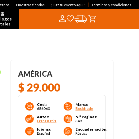
ctanos
Nuestras tiendas
¡Haz tu evento aquí!
Términos y condiciones
📰  
logos 
itales
AMÉRICA
$
29
.
000
Cod.
:
Marca
:
686060
Booktrade
Autor
:
N.° Páginas
:
Franz Kafka
348
Idioma
:
Encuadernación
:
Español
Rústica