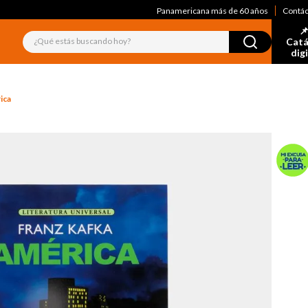
Panamericana más de 60 años
Contá
📌
¿Qué estás buscando hoy?
Catá
dig
ica