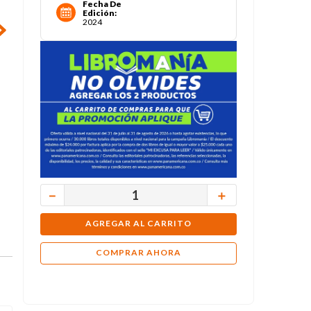
Fecha De
Edición
:
2024
－
＋
AGREGAR AL CARRITO
COMPRAR AHORA