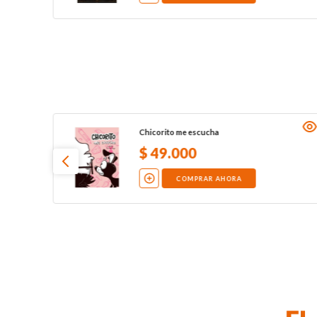
Chicorito me escucha
$
49
.
000
COMPRAR AHORA